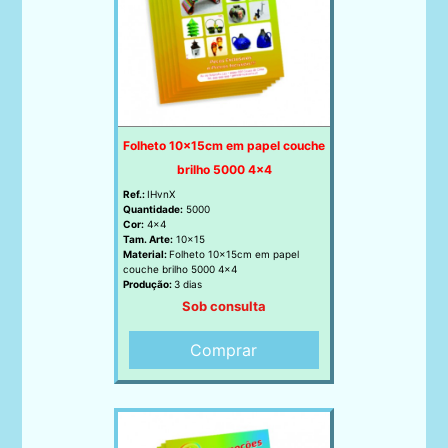
Folheto 10x15cm em papel couche
brilho 5000 4x4
Ref.:
IHvnX
Quantidade:
5000
Cor:
4x4
Tam. Arte:
10x15
Material:
Folheto 10x15cm em papel
couche brilho 5000 4x4
Produção:
3 dias
Sob consulta
Comprar