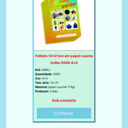
Folheto 15x21cm em papel couche
brilho 5000 4x4
Ref.:
9GiNJ
Quantidade:
5000
Cor:
4x4
Tam. Arte:
15x21
Material:
papel couchê 115gr
Produção:
3 dias
Sob consulta
Comprar