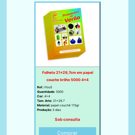
Folheto 21x29,7cm em papel
couche brilho 5000 4x4
Ref.:
iYou5
Quantidade:
5000
Cor:
4x4
Tam. Arte:
21x29.7
Material:
papel couchê 115gr
Produção:
3 dias
Sob consulta
Comprar