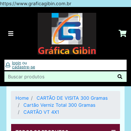
https://www.graficagibin.com.br
login
ou
cadastre-se
Home
CARTÃO DE VISITA 300 Gramas
Cartão Verniz Total 300 Gramas
CARTÃO VT 4X1