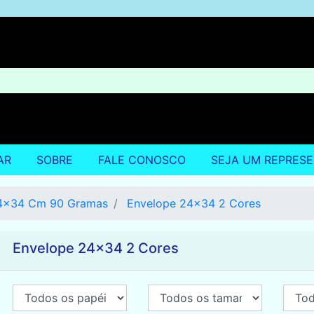
AR
SOBRE
FALE CONOSCO
SEJA UM REPRES
4x34 Cm 90 Gramas
Envelope 24x34 2 Cores
Envelope 24x34 2 Cores