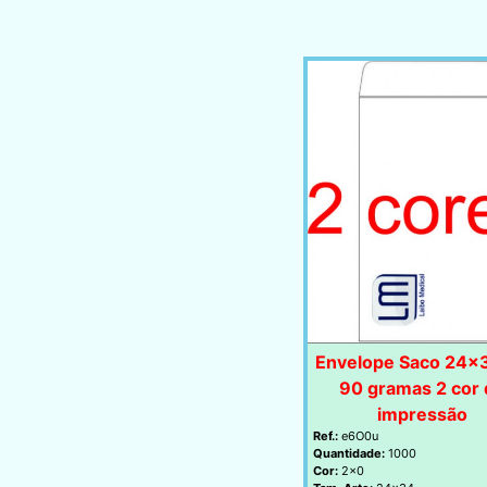
Envelope Saco 24
90 gramas 2 cor
impressão
Ref.:
e6O0u
Quantidade:
1000
Cor:
2x0