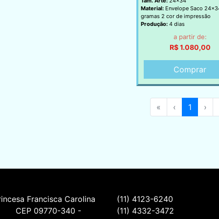
Tam. Arte:
24x34
Material:
Envelope Saco 24x
gramas 2 cor de impressão
Produção:
4 dias
a partir de:
R$ 1.080,00
Comprar
«
‹
1
›
incesa Francisca Carolina 
(11) 4123-6240
         CEP 09770-340 - 
(11) 4332-3472