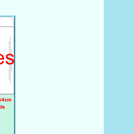
x34cm
 de