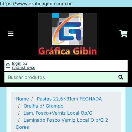
https://www.graficagibin.com.br
login
ou
cadastre-se
Home
Pastas 22,5x31cm FECHADA
Orelha p/ Grampo
Lam. Fosco+Verniz Local Op/G
Laminado Fosco Verniz Local O p/G 2
Cores